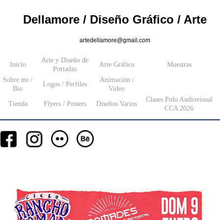
Dellamore / Diseño Gráfico / Arte
artedellamore@gmail.com
Arte y Diseño de
Inicio
Arte Gráfico
Muestras
Portadas
Sobre mi /
Animación /
Logos / Perfiles
Bio
Video
Clases Polo Audiovisual
Tienda
Flyers / Posters
Diseños Varios
CCA 2026
__
__
__
_________
___________________
_______