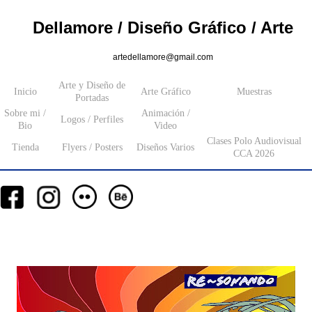
Dellamore / Diseño Gráfico / Arte
artedellamore@gmail.com
Arte y Diseño de
Inicio
Arte Gráfico
Muestras
Portadas
Sobre mi /
Animación /
Logos / Perfiles
Bio
Video
Clases Polo Audiovisual
Tienda
Flyers / Posters
Diseños Varios
CCA 2026
__
__
__
_________
___________________
_______