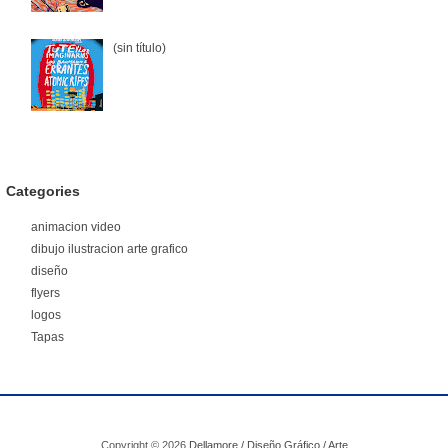
(sin título)
Categories
animacion video
dibujo ilustracion arte grafico
diseño
flyers
logos
Tapas
Copyright ©
2026
Dellamore / Diseño Gráfico / Arte