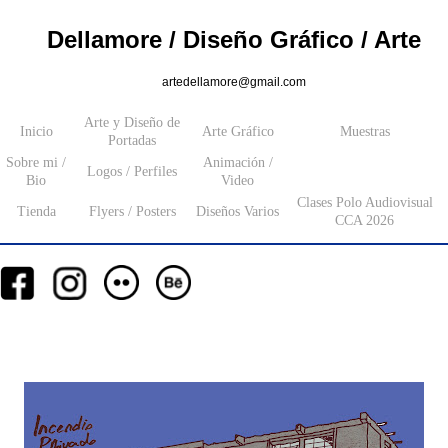
Dellamore / Diseño Gráfico / Arte
artedellamore@gmail.com
Arte y Diseño de
Inicio
Arte Gráfico
Muestras
Portadas
Sobre mi /
Animación /
Logos / Perfiles
Bio
Video
Clases Polo Audiovisual
Tienda
Flyers / Posters
Diseños Varios
CCA 2026
__
__
__
_________
___________________
_______