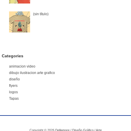
(sin título)
Categories
animacion video
dibujo ilustracion arte grafico
diseño
flyers
logos
Tapas
Copyright ©
2026
Dellamore / Diseño Gráfico / Arte