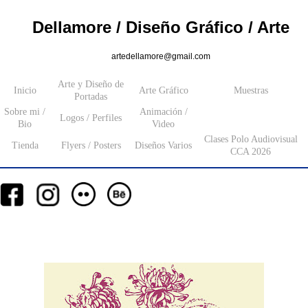
Dellamore / Diseño Gráfico / Arte
artedellamore@gmail.com
Arte y Diseño de
Inicio
Arte Gráfico
Muestras
Portadas
Sobre mi /
Animación /
Logos / Perfiles
Bio
Video
Clases Polo Audiovisual
Tienda
Flyers / Posters
Diseños Varios
CCA 2026
__
__
__
_________
___________________
_______