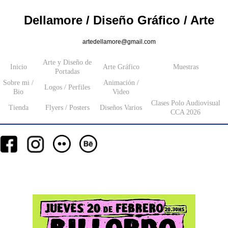
Dellamore / Diseño Gráfico / Arte
artedellamore@gmail.com
Arte y Diseño de
Inicio
Arte Gráfico
Muestras
Portadas
Sobre mi /
Animación /
Logos / Perfiles
Bio
Video
Clases Polo Audiovisual
Tienda
Flyers / Posters
Diseños Varios
CCA 2026
__
__
__
_________
___________________
_______