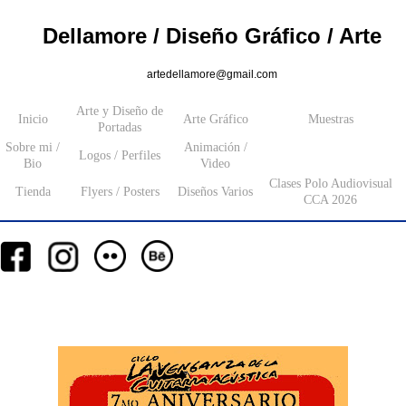
Dellamore / Diseño Gráfico / Arte
artedellamore@gmail.com
Arte y Diseño de
Inicio
Arte Gráfico
Muestras
Portadas
Sobre mi /
Animación /
Logos / Perfiles
Bio
Video
Clases Polo Audiovisual
Tienda
Flyers / Posters
Diseños Varios
CCA 2026
__
__
__
_________
___________________
_______