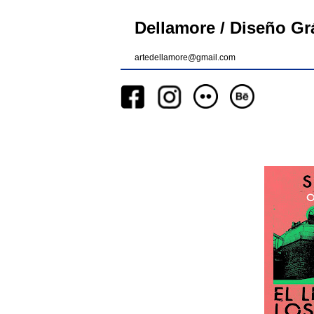
Dellamore / Diseño Grá
artedellamore@gmail.com
__
__
__
_________
__
_______