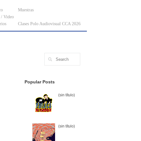
co
Muestras
/ Video
rios
Clases Polo Audiovisual CCA 2026
Popular Posts
(sin título)
(sin título)