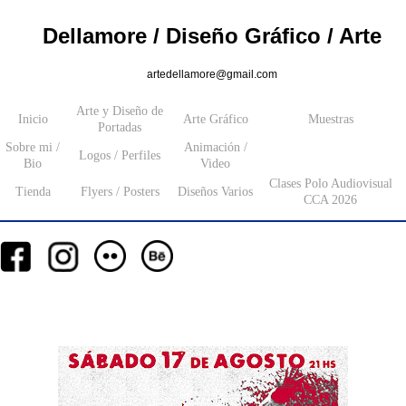
Dellamore / Diseño Gráfico / Arte
artedellamore@gmail.com
Arte y Diseño de
Inicio
Arte Gráfico
Muestras
Portadas
Sobre mi /
Animación /
Logos / Perfiles
Bio
Video
Clases Polo Audiovisual
Tienda
Flyers / Posters
Diseños Varios
CCA 2026
__
__
__
_________
___________________
_______