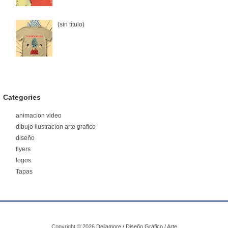
(sin título)
Categories
animacion video
dibujo ilustracion arte grafico
diseño
flyers
logos
Tapas
Copyright ©
2026
Dellamore / Diseño Gráfico / Arte