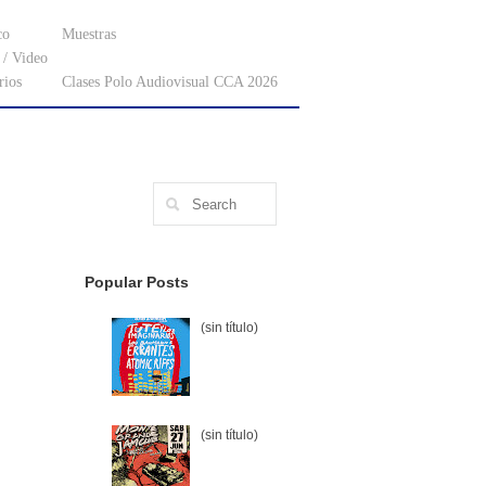
co
Muestras
/ Video
rios
Clases Polo Audiovisual CCA 2026
Popular Posts
(sin título)
(sin título)