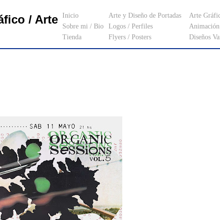
Inicio
Arte y Diseño de Portadas
Arte Gráfi
fico / Arte
Sobre mi / Bio
Logos / Perfiles
Animación 
Tienda
Flyers / Posters
Diseños Va
_________________