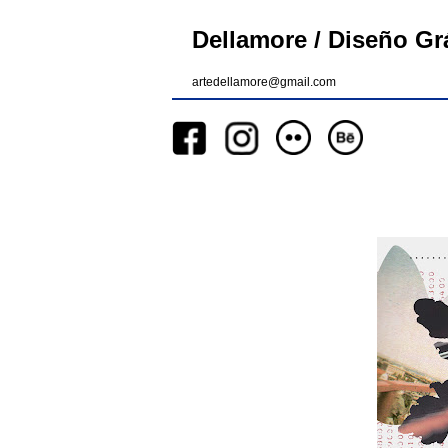
Dellamore / Diseño Grá
artedellamore@gmail.com
__
__
__
_________
__
_______