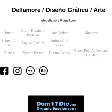
Dellamore / Diseño Gráfico / Arte
artedellamore@gmail.com
Arte y Diseño de
Inicio
Arte Gráfico
Muestras
Portadas
Sobre mi /
Animación /
Logos / Perfiles
Bio
Video
Clases Polo Audiovisual
Tienda
Flyers / Posters
Diseños Varios
CCA 2026
__
__
__
_________
___________________
_______