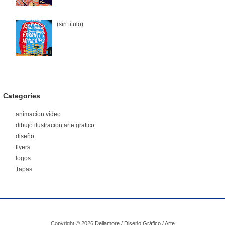
(sin título)
Categories
animacion video
dibujo ilustracion arte grafico
diseño
flyers
logos
Tapas
Copyright ©
2026
Dellamore / Diseño Gráfico / Arte