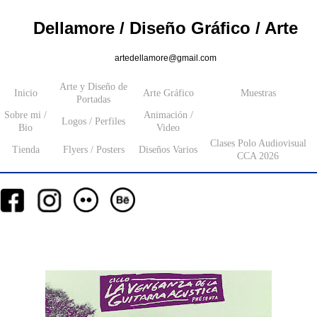
Dellamore / Diseño Gráfico / Arte
artedellamore@gmail.com
Arte y Diseño de
Inicio
Arte Gráfico
Muestras
Portadas
Sobre mi /
Animación /
Logos / Perfiles
Bio
Video
Clases Polo Audiovisual
Tienda
Flyers / Posters
Diseños Varios
CCA 2026
__
__
__
_________
___________________
_______