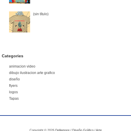
(sin título)
Categories
animacion video
dibujo ilustracion arte grafico
diseño
flyers
logos
Tapas
Copyright ©
2026
Dellamore / Diseño Gráfico / Arte