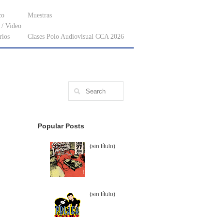
co
Muestras
/ Video
rios
Clases Polo Audiovisual CCA 2026
Popular Posts
(sin título)
(sin título)