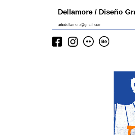
Dellamore / Diseño Grá
artedellamore@gmail.com
__
__
__
_________
__
_______