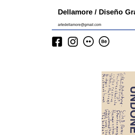
Dellamore / Diseño Grá
artedellamore@gmail.com
__
__
__
_________
__
_______