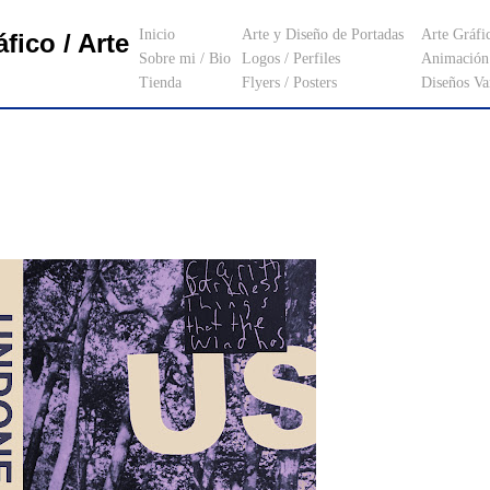
Inicio
Arte y Diseño de Portadas
Arte Gráfi
fico / Arte
Sobre mi / Bio
Logos / Perfiles
Animación 
Tienda
Flyers / Posters
Diseños Va
_________________