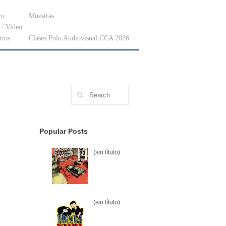
co
Muestras
/ Video
rios
Clases Polo Audiovisual CCA 2026
Popular Posts
(sin título)
(sin título)