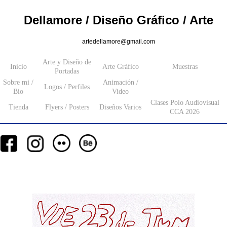
Dellamore / Diseño Gráfico / Arte
artedellamore@gmail.com
Arte y Diseño de
Inicio
Arte Gráfico
Muestras
Portadas
Sobre mi /
Animación /
Logos / Perfiles
Bio
Video
Clases Polo Audiovisual
Tienda
Flyers / Posters
Diseños Varios
CCA 2026
__
__
__
_________
___________________
_______