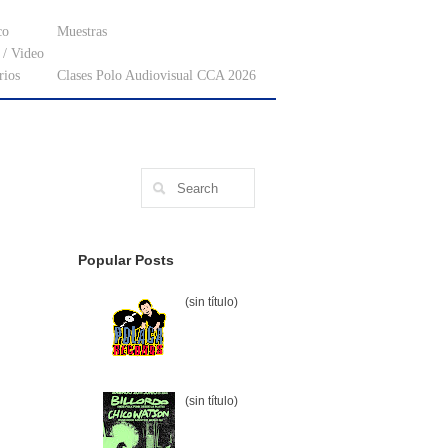
co
Muestras
/ Video
rios
Clases Polo Audiovisual CCA 2026
Popular Posts
(sin título)
(sin título)