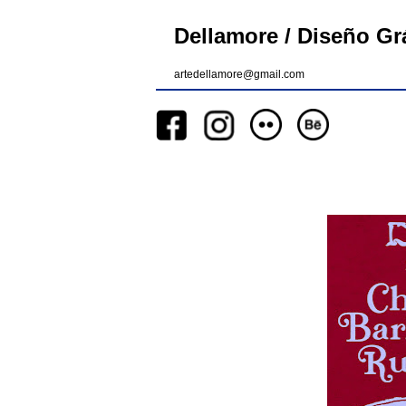
Dellamore / Diseño Grá
artedellamore@gmail.com
__
__
__
_________
__
_______