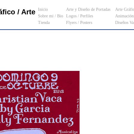
Inicio
Arte y Diseño de Portadas
Arte Gráfi
fico / Arte
Sobre mi / Bio
Logos / Perfiles
Animación 
Tienda
Flyers / Posters
Diseños Va
_________________