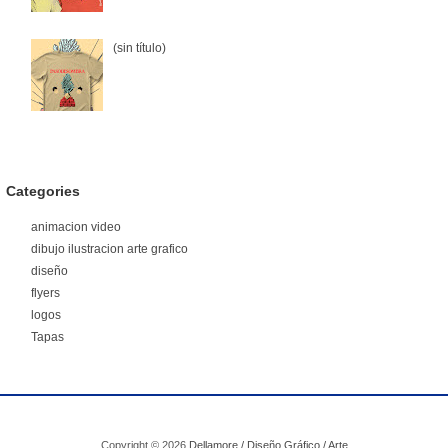
(sin título)
Categories
animacion video
dibujo ilustracion arte grafico
diseño
flyers
logos
Tapas
Copyright ©
2026
Dellamore / Diseño Gráfico / Arte