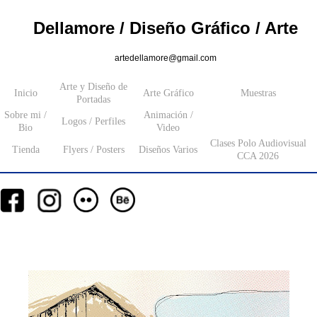
Dellamore / Diseño Gráfico / Arte
artedellamore@gmail.com
Arte y Diseño de
Inicio
Arte Gráfico
Muestras
Portadas
Sobre mi /
Animación /
Logos / Perfiles
Bio
Video
Clases Polo Audiovisual
Tienda
Flyers / Posters
Diseños Varios
CCA 2026
__
__
__
_________
___________________
_______