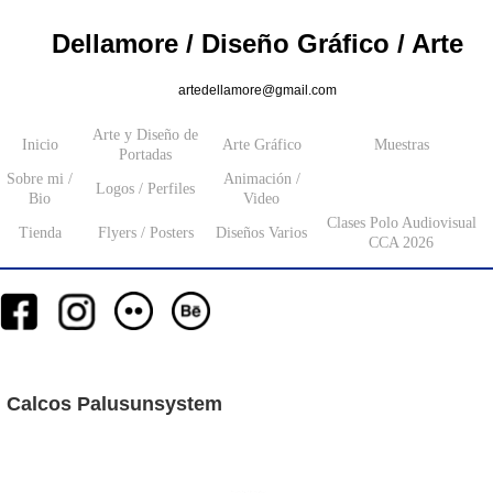
Dellamore / Diseño Gráfico / Arte
artedellamore@gmail.com
Arte y Diseño de
Inicio
Arte Gráfico
Muestras
Portadas
Sobre mi /
Animación /
Logos / Perfiles
Bio
Video
Clases Polo Audiovisual
Tienda
Flyers / Posters
Diseños Varios
CCA 2026
__
__
__
_________
___________________
_______
Calcos Palusunsystem