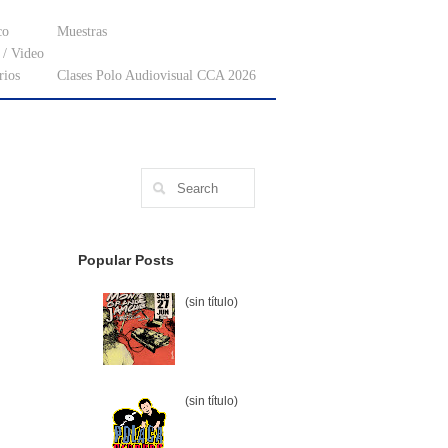
co
Muestras
/ Video
rios
Clases Polo Audiovisual CCA 2026
Popular Posts
(sin título)
(sin título)