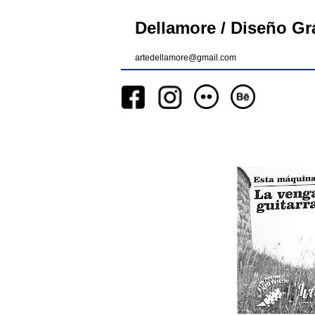
Dellamore / Diseño Grá
artedellamore@gmail.com
__
__
__
_________
__
_______