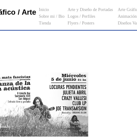
Inicio
Arte y Diseño de Portadas
Arte Gráfi
fico / Arte
Sobre mi / Bio
Logos / Perfiles
Animación 
Tienda
Flyers / Posters
Diseños Va
_________________