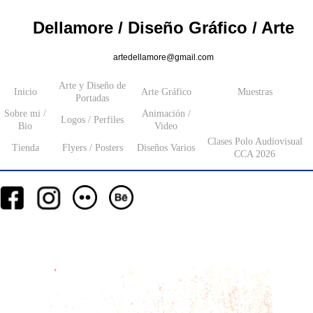
Dellamore / Diseño Gráfico / Arte
artedellamore@gmail.com
Arte y Diseño de
Inicio
Arte Gráfico
Muestras
Portadas
Sobre mi /
Animación /
Logos / Perfiles
Bio
Video
Clases Polo Audiovisual
Tienda
Flyers / Posters
Diseños Varios
CCA 2026
__
__
__
_________
___________________
_______